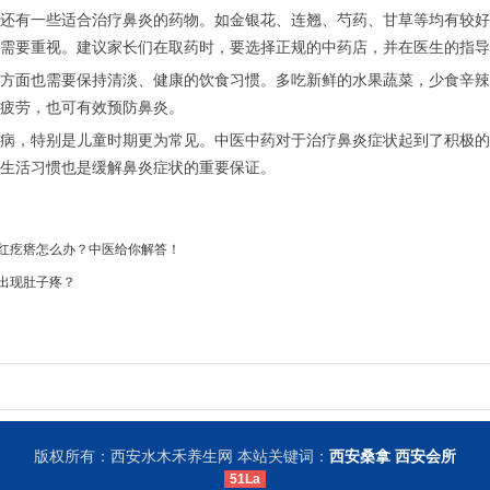
还有一些适合治疗鼻炎的药物。如金银花、连翘、芍药、甘草等均有较好
需要重视。建议家长们在取药时，要选择正规的中药店，并在医生的指导
方面也需要保持清淡、健康的饮食习惯。多吃新鲜的水果蔬菜，少食辛辣
疲劳，也可有效预防鼻炎。
病，特别是儿童时期更为常见。中医中药对于治疗鼻炎症状起到了积极的
生活习惯也是缓解鼻炎症状的重要保证。
红疙瘩怎么办？中医给你解答！
出现肚子疼？
版权所有：西安水木禾养生网 本站关键词：
西安桑拿
西安会所
51La